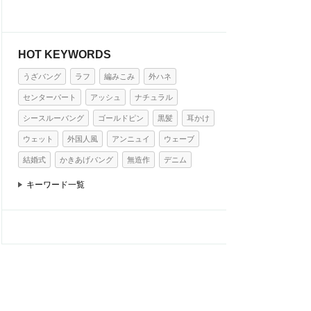
HOT KEYWORDS
うざバング
ラフ
編みこみ
外ハネ
センターパート
アッシュ
ナチュラル
シースルーバング
ゴールドピン
黒髪
耳かけ
ウェット
外国人風
アンニュイ
ウェーブ
結婚式
かきあげバング
無造作
デニム
キーワード一覧