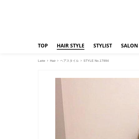
TOP
HAIR STYLE
STYLIST
SALON
Latte
Hair
ヘアスタイル
STYLE No.17994