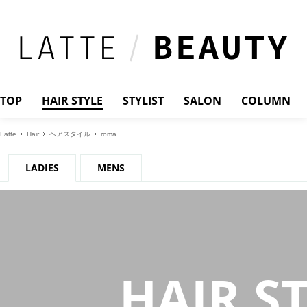
TOP
HAIR STYLE
STYLIST
SALON
COLUMN
Latte
Hair
ヘアスタイル
roma
LADIES
MENS
HAIR S