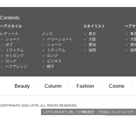
Contents
ヘアスタイル
スタイリスト
ヘアサ
レディース
メンズ
東京
東
ショート
ベリーショート
大阪
大
ボブ
ショート
愛知
愛
ミディアム
ミディアム
福岡
福
セミロング
ロング
ロング
ビジネス
ヘアアレンジ
帽子
Beauty
Column
Fashion
Cosme
COPYRIGHTS 2026 LATTE. ALL RIGHTS RESERVED.
LATTE BEAUTYに関しての機能要望・ご意見はこちらからどうぞ