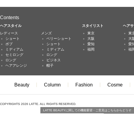
Contents
ヘアスタイル
スタイリスト
ヘアサ
レディース
メンズ
東京
東
ショート
ベリーショート
大阪
大
ボブ
ショート
愛知
愛
ミディアム
ミディアム
福岡
福
セミロング
ロング
ロング
ビジネス
ヘアアレンジ
帽子
Beauty
Column
Fashion
Cosme
COPYRIGHTS 2026 LATTE. ALL RIGHTS RESERVED.
LATTE BEAUTYに関しての機能要望・ご意見はこちらからどうぞ