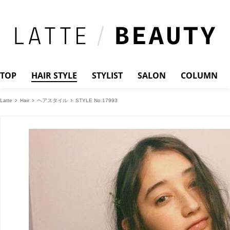
TOP
HAIR STYLE
STYLIST
SALON
COLUMN
Latte
Hair
ヘアスタイル
STYLE No.17993