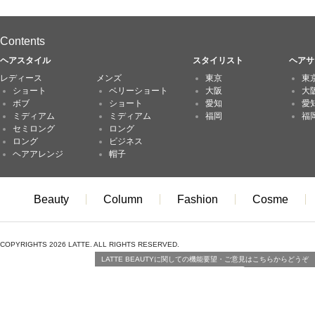
Contents
ヘアスタイル
スタイリスト
ヘアサ
レディース
メンズ
東京
東
ショート
ベリーショート
大阪
大
ボブ
ショート
愛知
愛
ミディアム
ミディアム
福岡
福
セミロング
ロング
ロング
ビジネス
ヘアアレンジ
帽子
Beauty
Column
Fashion
Cosme
COPYRIGHTS 2026 LATTE. ALL RIGHTS RESERVED.
LATTE BEAUTYに関しての機能要望・ご意見はこちらからどうぞ