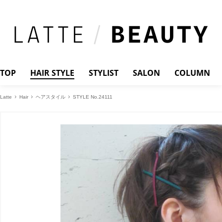
TOP
HAIR STYLE
STYLIST
SALON
COLUMN
Latte
Hair
ヘアスタイル
STYLE No.24111