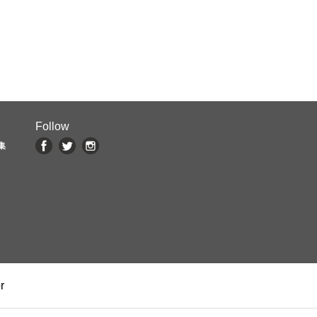
Follow
集
r