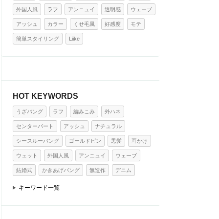
外国人風
ラフ
アンニュイ
透明感
ウェーブ
アッシュ
カラー
くせ毛風
好感度
モテ
簡単スタイリング
Liike
HOT KEYWORDS
うざバング
ラフ
編みこみ
外ハネ
センターパート
アッシュ
ナチュラル
シースルーバング
ゴールドピン
黒髪
耳かけ
ウェット
外国人風
アンニュイ
ウェーブ
結婚式
かきあげバング
無造作
デニム
キーワード一覧