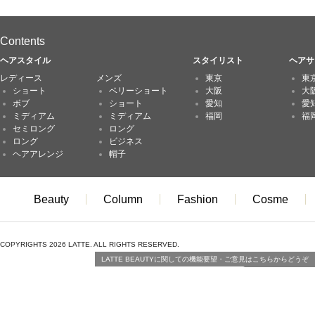
Contents
ヘアスタイル
スタイリスト
ヘアサ
レディース
メンズ
東京
東
ショート
ベリーショート
大阪
大
ボブ
ショート
愛知
愛
ミディアム
ミディアム
福岡
福
セミロング
ロング
ロング
ビジネス
ヘアアレンジ
帽子
Beauty
Column
Fashion
Cosme
COPYRIGHTS 2026 LATTE. ALL RIGHTS RESERVED.
LATTE BEAUTYに関しての機能要望・ご意見はこちらからどうぞ