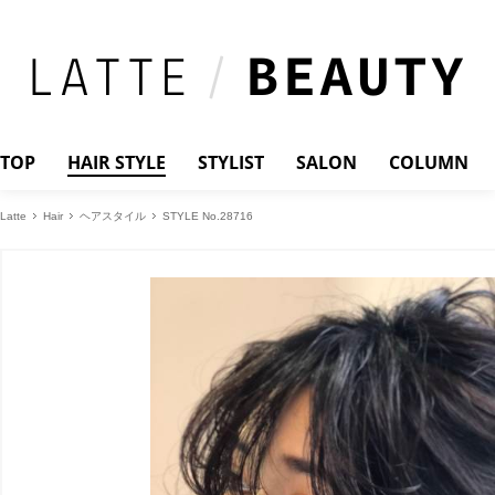
TOP
HAIR STYLE
STYLIST
SALON
COLUMN
Latte
Hair
ヘアスタイル
STYLE No.28716