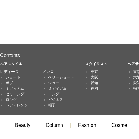
Contents
ヘアスタイル
スタイリスト
ヘアサ
レディース
メンズ
東京
東
ショート
ベリーショート
大阪
大
ボブ
ショート
愛知
愛
ミディアム
ミディアム
福岡
福
セミロング
ロング
ロング
ビジネス
ヘアアレンジ
帽子
Beauty
Column
Fashion
Cosme