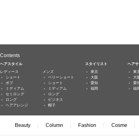
Contents
ヘアスタイル
スタイリスト
ヘアサ
レディース
メンズ
東京
東
ショート
ベリーショート
大阪
大
ボブ
ショート
愛知
愛
ミディアム
ミディアム
福岡
福
セミロング
ロング
ロング
ビジネス
ヘアアレンジ
帽子
Beauty
Column
Fashion
Cosme