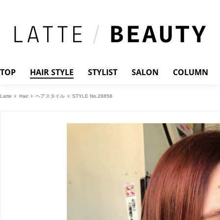
TOP
HAIR STYLE
STYLIST
SALON
COLUMN
Latte
Hair
ヘアスタイル
STYLE No.28856