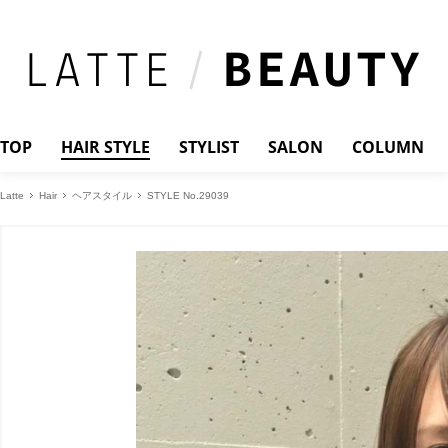
TOP
HAIR STYLE
STYLIST
SALON
COLUMN
Latte
Hair
ヘアスタイル
STYLE No.29039