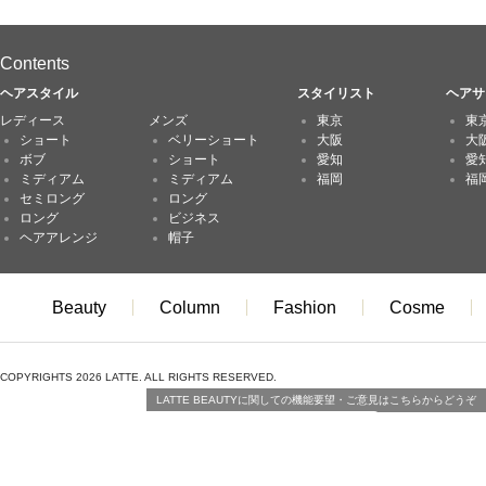
Contents
ヘアスタイル
スタイリスト
ヘアサ
レディース
メンズ
東京
東
ショート
ベリーショート
大阪
大
ボブ
ショート
愛知
愛
ミディアム
ミディアム
福岡
福
セミロング
ロング
ロング
ビジネス
ヘアアレンジ
帽子
Beauty
Column
Fashion
Cosme
COPYRIGHTS 2026 LATTE. ALL RIGHTS RESERVED.
LATTE BEAUTYに関しての機能要望・ご意見はこちらからどうぞ