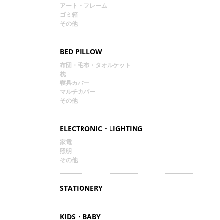
アート・フレーム
ゴミ箱
その他
BED PILLOW
布団・毛布・タオルケット
枕
寝具カバー
マルチカバー
その他
ELECTRONIC・LIGHTING
家電
照明
その他
STATIONERY
KIDS・BABY