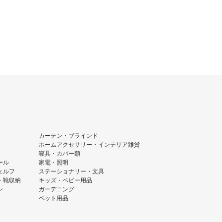
カーテン・ブラインド
ホームアクセサリー・インテリア雑貨
寝具・カバー類
ール
家電・照明
ェルフ
ステーショナリー・文具
・靴収納
キッズ・ベビー用品
ン
ガーデニング
ペット用品