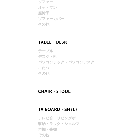
ソファー
オットマン
座椅子
ソファーカバー
その他
TABLE・DESK
テーブル
デスク・机
パソコンラック・パソコンデスク
こたつ
その他
CHAIR・STOOL
TV BOARD・SHELF
テレビ台・リビングボード
収納・ラック・シェルフ
本棚・書棚
その他