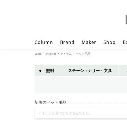
Column
Brand
Maker
Shop
B
Latte
Interior
アイテム
ペット用品
・カバー類
家電・照明
ステーショナリー・文具
◀︎
新着のペット用品
アイテムが見つかりませんでした。