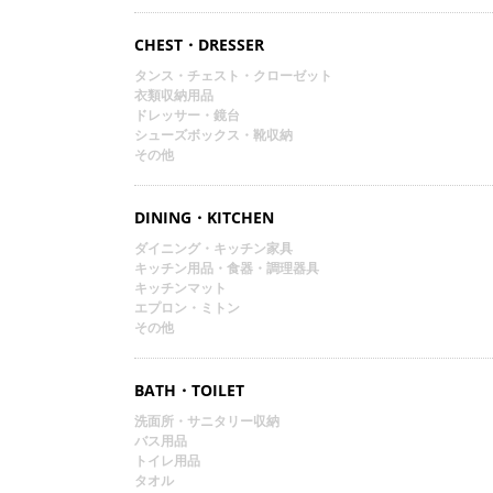
CHEST・DRESSER
タンス・チェスト・クローゼット
衣類収納用品
ドレッサー・鏡台
シューズボックス・靴収納
その他
DINING・KITCHEN
ダイニング・キッチン家具
キッチン用品・食器・調理器具
キッチンマット
エプロン・ミトン
その他
BATH・TOILET
洗面所・サニタリー収納
バス用品
トイレ用品
タオル