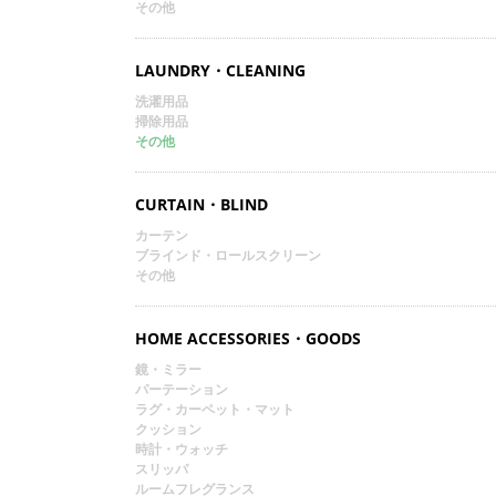
その他
LAUNDRY・CLEANING
洗濯用品
掃除用品
その他
CURTAIN・BLIND
カーテン
ブラインド・ロールスクリーン
その他
HOME ACCESSORIES・GOODS
鏡・ミラー
パーテーション
ラグ・カーペット・マット
クッション
時計・ウォッチ
スリッパ
ルームフレグランス