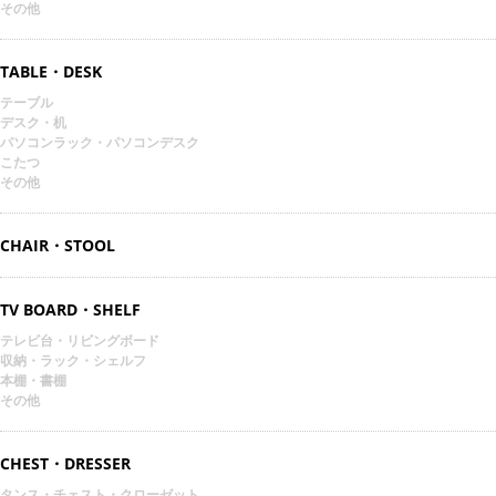
その他
TABLE・DESK
テーブル
デスク・机
パソコンラック・パソコンデスク
こたつ
その他
CHAIR・STOOL
TV BOARD・SHELF
テレビ台・リビングボード
収納・ラック・シェルフ
本棚・書棚
その他
CHEST・DRESSER
タンス・チェスト・クローゼット