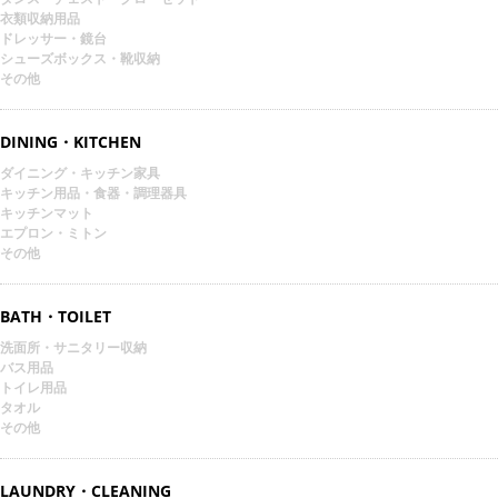
衣類収納用品
ドレッサー・鏡台
シューズボックス・靴収納
その他
DINING・KITCHEN
ダイニング・キッチン家具
キッチン用品・食器・調理器具
キッチンマット
エプロン・ミトン
その他
BATH・TOILET
洗面所・サニタリー収納
バス用品
トイレ用品
タオル
その他
LAUNDRY・CLEANING