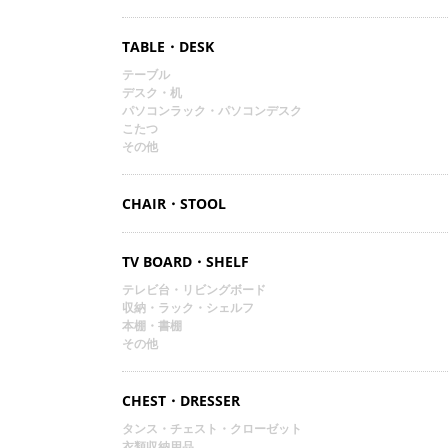
TABLE・DESK
テーブル
デスク・机
パソコンラック・パソコンデスク
こたつ
その他
CHAIR・STOOL
TV BOARD・SHELF
テレビ台・リビングボード
収納・ラック・シェルフ
本棚・書棚
その他
CHEST・DRESSER
タンス・チェスト・クローゼット
衣類収納用品