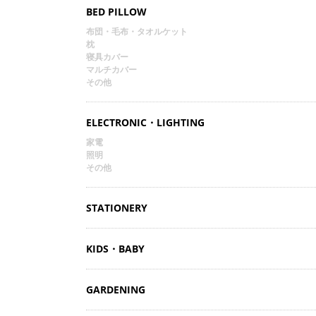
BED PILLOW
布団・毛布・タオルケット
枕
寝具カバー
マルチカバー
その他
ELECTRONIC・LIGHTING
家電
照明
その他
STATIONERY
KIDS・BABY
GARDENING