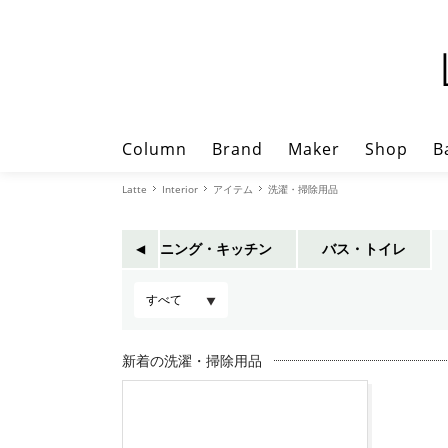
Column
Brand
Maker
Shop
B
Latte
Interior
アイテム
洗濯・掃除用品
サー・靴収納
ダイニング・キッチン
バス・トイレ
◀︎
新着の洗濯・掃除用品