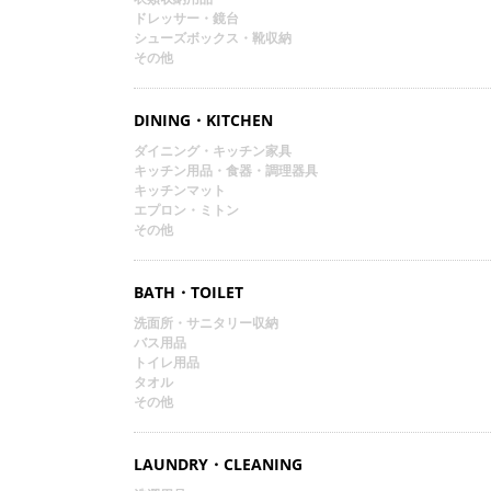
ドレッサー・鏡台
シューズボックス・靴収納
その他
DINING・KITCHEN
ダイニング・キッチン家具
キッチン用品・食器・調理器具
キッチンマット
エプロン・ミトン
その他
BATH・TOILET
洗面所・サニタリー収納
バス用品
トイレ用品
タオル
その他
LAUNDRY・CLEANING