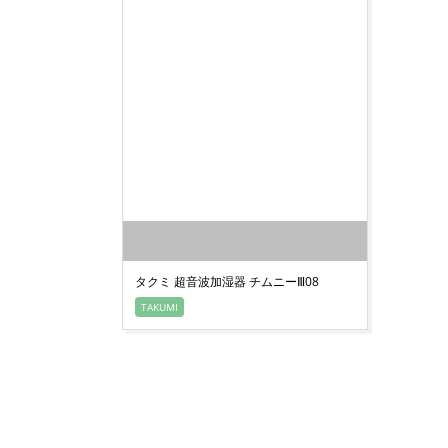
タクミ 超音波加湿器 チムニーⅢ08
TAKUMI