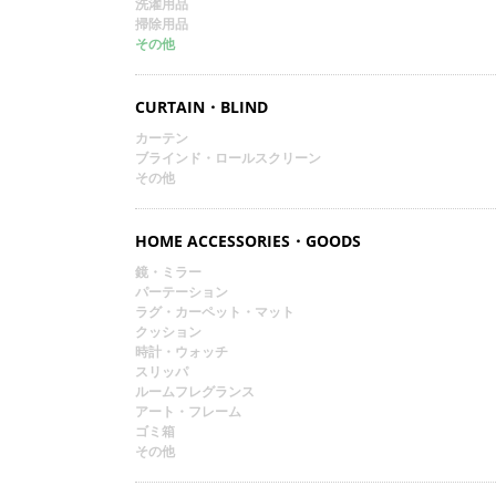
洗濯用品
掃除用品
その他
CURTAIN・BLIND
カーテン
ブラインド・ロールスクリーン
その他
HOME ACCESSORIES・GOODS
鏡・ミラー
パーテーション
ラグ・カーペット・マット
クッション
時計・ウォッチ
スリッパ
ルームフレグランス
アート・フレーム
ゴミ箱
その他