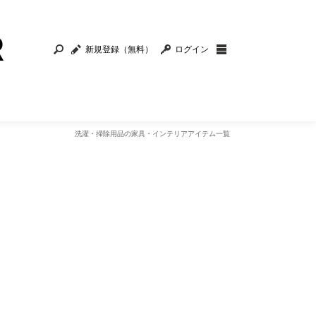
新規登録（無料）
ログイン
洗濯・掃除用品の家具・インテリアアイテム一覧
リー・インテリア雑貨
寝具・カバー類
家電・照明