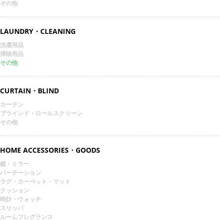
その他
LAUNDRY・CLEANING
洗濯用品
掃除用品
その他
CURTAIN・BLIND
カーテン
ブラインド・ロールスクリーン
その他
HOME ACCESSORIES・GOODS
鏡・ミラー
パーテーション
ラグ・カーペット・マット
クッション
時計・ウォッチ
スリッパ
ルームフレグランス