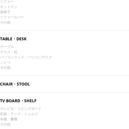
ソファー
オットマン
座椅子
ソファーカバー
その他
TABLE・DESK
テーブル
デスク・机
パソコンラック・パソコンデスク
こたつ
その他
CHAIR・STOOL
TV BOARD・SHELF
テレビ台・リビングボード
収納・ラック・シェルフ
本棚・書棚
その他