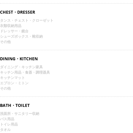
CHEST・DRESSER
タンス・チェスト・クローゼット
衣類収納用品
ドレッサー・鏡台
シューズボックス・靴収納
その他
DINING・KITCHEN
ダイニング・キッチン家具
キッチン用品・食器・調理器具
キッチンマット
エプロン・ミトン
その他
BATH・TOILET
洗面所・サニタリー収納
バス用品
トイレ用品
タオル