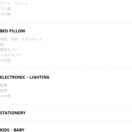
アート・フレーム
ゴミ箱
その他
BED PILLOW
布団・毛布・タオルケット
枕
寝具カバー
マルチカバー
その他
ELECTRONIC・LIGHTING
家電
照明
その他
STATIONERY
KIDS・BABY