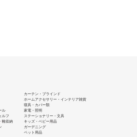
カーテン・ブラインド
ホームアクセサリー・インテリア雑貨
寝具・カバー類
ール
家電・照明
ェルフ
ステーショナリー・文具
・靴収納
キッズ・ベビー用品
ン
ガーデニング
ペット用品