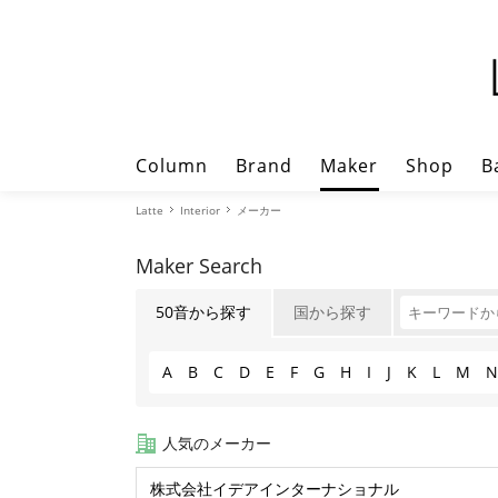
Column
Brand
Maker
Shop
B
Latte
Interior
メーカー
Maker Search
50音から探す
国から探す
A
B
C
D
E
F
G
H
I
J
K
L
M
N
人気のメーカー
株式会社イデアインターナショナル