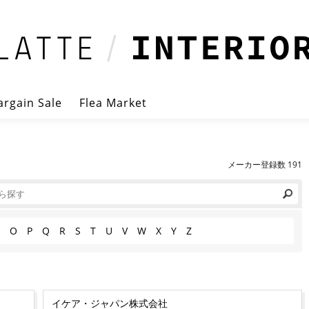
argain Sale
Flea Market
メーカー登録数 191
O
P
Q
R
S
T
U
V
W
X
Y
Z
イケア・ジャパン株式会社