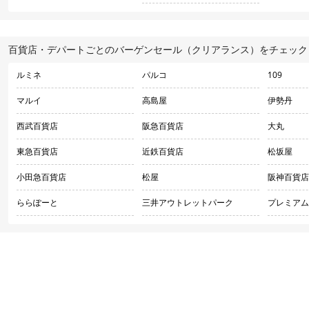
百貨店・デパートごとのバーゲンセール（クリアランス）をチェック
ルミネ
パルコ
109
マルイ
高島屋
伊勢丹
西武百貨店
阪急百貨店
大丸
東急百貨店
近鉄百貨店
松坂屋
小田急百貨店
松屋
阪神百貨店
ららぽーと
三井アウトレットパーク
プレミアム