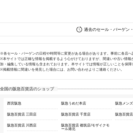
過去のセール・バーゲン
※各セール・バーゲンの日程や時間等に変更がある場合があります。事前に各店へ
※本サイトでは正確な情報を掲載するよう心がけておりますが、間違いや古い情報
加・編集している情報も含まれております。本サイトでは情報が正しいことを保障
※掲載情報に間違いを発見した場合には、お問い合わせよりご連絡ください。
全国の阪急百貨店のショップ
西宮阪急
阪急うめだ本店
阪急メンズ
阪急百貨店 三田店
阪急百貨店 千里店
阪急百貨店
阪急百貨店 川西店
阪急百貨店 都筑店/モザイクモ
ール港北