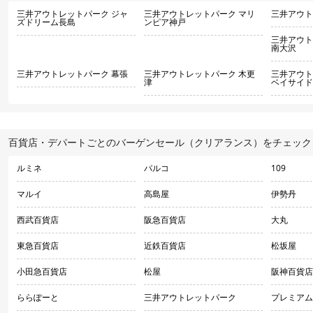
三井アウトレットパーク ジャ
三井アウトレットパーク マリ
三井アウト
ズドリーム長島
ンピア神戸
三井アウト
南大沢
三井アウトレットパーク 幕張
三井アウトレットパーク 木更
三井アウト
津
ベイサイド
百貨店・デパートごとのバーゲンセール（クリアランス）をチェック
ルミネ
パルコ
109
マルイ
高島屋
伊勢丹
西武百貨店
阪急百貨店
大丸
東急百貨店
近鉄百貨店
松坂屋
小田急百貨店
松屋
阪神百貨店
ららぽーと
三井アウトレットパーク
プレミアム