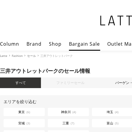
Column
Brand
Shop
Bargain Sale
Outlet Ma
Latte
Fashion
セール
三井アウトレットパーク
三井アウトレットパークのセール情報
すべて
ファミリーセール
バーゲン
エリアを絞り込む
東京
神奈川
埼玉
(6)
(4)
(4)
宮城
三重
富山
(3)
(7)
(5)