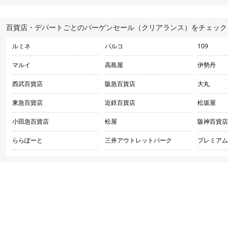
百貨店・デパートごとのバーゲンセール（クリアランス）をチェック
ルミネ
パルコ
109
マルイ
高島屋
伊勢丹
西武百貨店
阪急百貨店
大丸
東急百貨店
近鉄百貨店
松坂屋
小田急百貨店
松屋
阪神百貨店
ららぽーと
三井アウトレットパーク
プレミアム