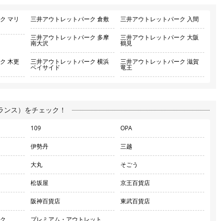
ク マリ
三井アウトレットパーク 倉敷
三井アウトレットパーク 入間
三井アウトレットパーク 多摩
三井アウトレットパーク 大阪
南大沢
鶴見
ク 木更
三井アウトレットパーク 横浜
三井アウトレットパーク 滋賀
ベイサイド
竜王
ランス）をチェック！
109
OPA
伊勢丹
三越
大丸
そごう
松坂屋
京王百貨店
阪神百貨店
東武百貨店
ク
プレミアム・アウトレット