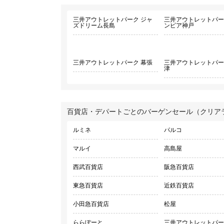
三井アウトレットパーク ジャ
三井アウトレットパー
ズドリーム長島
ンピア神戸
三井アウトレットパーク 幕張
三井アウトレットパー
津
百貨店・デパートごとのバーゲンセール（クリア
ルミネ
パルコ
マルイ
高島屋
西武百貨店
阪急百貨店
東急百貨店
近鉄百貨店
小田急百貨店
松屋
ららぽーと
三井アウトレットパー