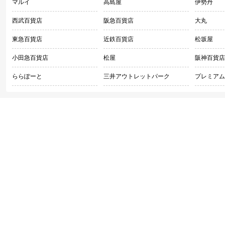
マルイ
高島屋
伊勢丹
西武百貨店
阪急百貨店
大丸
東急百貨店
近鉄百貨店
松坂屋
小田急百貨店
松屋
阪神百貨店
ららぽーと
三井アウトレットパーク
プレミアム