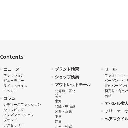
Contents
ニュース
ブランド検索
セール
ファッション
ファミリーセ
ショップ検索
ビューティー
バーゲン・ク
アウトレットモール
ライフスタイル
夏のバーゲン
イベント
北海道・東北
初売り・冬の
関東
福袋
コラム
東海
アパレル求
レディースファッション
北陸・甲信越
ショッピング
フリーマー
関西・近畿
メンズファッション
中国
ヘアスタイ
ブランド
四国
アクセサリー
九州・沖縄