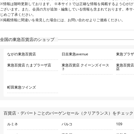
※情報は随時更新しております。 ※本サイトでは正確な情報を掲載するよう心が
ございます。また、会員の方が追加・編集している情報も含まれております。本サ
じめご了承ください。
※掲載情報に間違いを発見した場合には、お問い合わせよりご連絡ください。
全国の東急百貨店のショップ
ながの東急百貨店
日吉東急avenue
東急プラザ
東急百貨店 たまプラーザ店
東急百貨店 クイーンズイース
東急百貨店
ト
店
町田東急ツインズ
百貨店・デパートごとのバーゲンセール（クリアランス）をチェック
ルミネ
パルコ
109