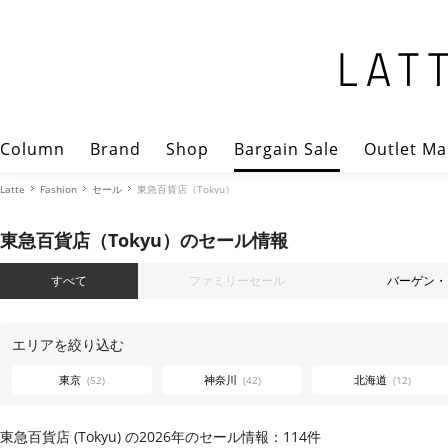
Column
Brand
Shop
Bargain Sale
Outlet Ma
Latte
Fashion
セール
東急百貨店（Tokyu）
東急百貨店（Tokyu）のセール情報
すべて
ファミリーセール
バーゲン
エリアを絞り込む
東京
神奈川
北海道
(52)
(42)
(12)
東急百貨店 (Tokyu) の2026年のセール情報：114件