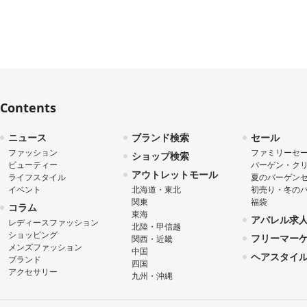
Contents
ニュース
ブランド検索
セール
ファッション
ファミリーセ
ショップ検索
ビューティー
バーゲン・ク
アウトレットモール
ライフスタイル
夏のバーゲン
イベント
北海道・東北
初売り・冬の
関東
福袋
コラム
東海
アパレル求
レディースファッション
北陸・甲信越
ショッピング
フリーマー
関西・近畿
メンズファッション
中国
ヘアスタイ
ブランド
四国
アクセサリー
九州・沖縄