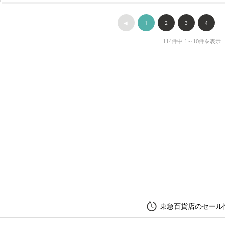
◀︎
1
2
3
4
･･
114件中 1～10件を表示
東急百貨店のセール