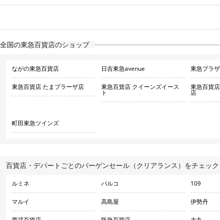
全国の東急百貨店のショップ
ながの東急百貨店
日吉東急avenue
東急プラザ
東急百貨店 たまプラーザ店
東急百貨店 クイーンズイース
東急百貨店
ト
店
町田東急ツインズ
百貨店・デパートごとのバーゲンセール（クリアランス）をチェック
ルミネ
パルコ
109
マルイ
高島屋
伊勢丹
西武百貨店
阪急百貨店
大丸