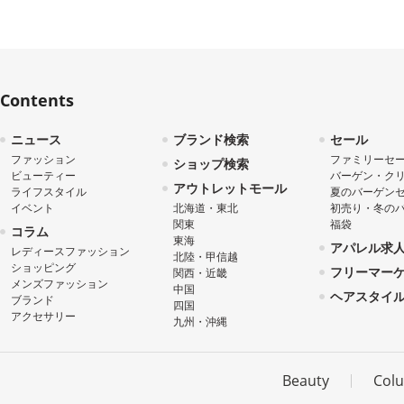
Contents
ニュース
ブランド検索
セール
ファッション
ファミリーセ
ショップ検索
ビューティー
バーゲン・ク
アウトレットモール
ライフスタイル
夏のバーゲン
イベント
北海道・東北
初売り・冬の
関東
福袋
コラム
東海
アパレル求
レディースファッション
北陸・甲信越
ショッピング
フリーマー
関西・近畿
メンズファッション
中国
ヘアスタイ
ブランド
四国
アクセサリー
九州・沖縄
Beauty
Col