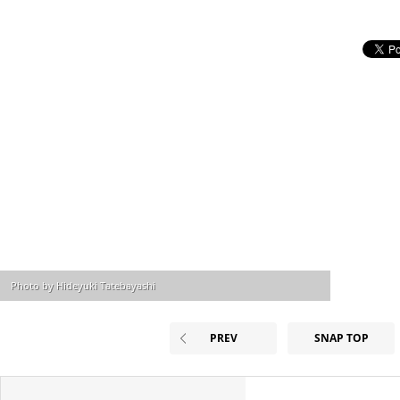
Photo by Hideyuki Tatebayashi
PREV
SNAP TOP