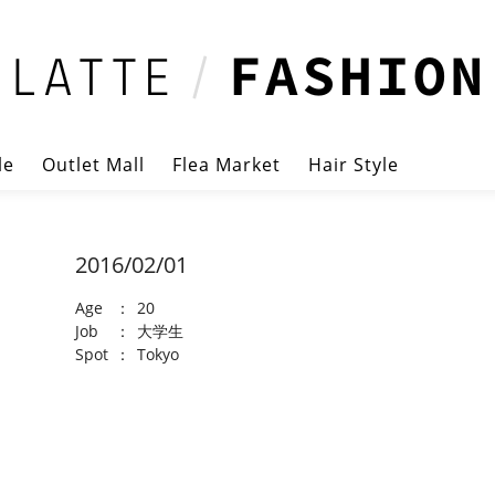
le
Outlet Mall
Flea Market
Hair Style
2016/02/01
Age
：
20
Job
：
大学生
Spot
：
Tokyo