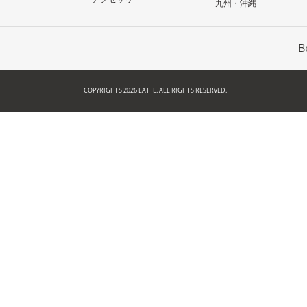
九州・沖縄
B
COPYRIGHTS 2026 LATTE. ALL RIGHTS RESERVED.