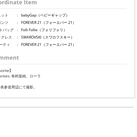
ordinate Item
ニット
：
babyGap（ベビーギャップ）
パンツ
：
FOREVER 21（フォーエバー 21）
トバッグ
：
Folli Follie（フォリフォリ）
ックレス
：
SWAROVSKI（スワロフスキー）
ーティ
：
FOREVER 21（フォーエバー 21）
mment
vorite】
ebrities: 有村架純、ローラ
-表参道周辺にて撮影。