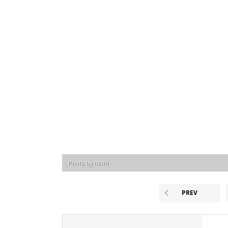
Photo by michi
PREV