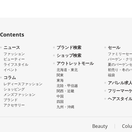
Contents
ニュース
ブランド検索
セール
ファッション
ファミリーセ
ショップ検索
ビューティー
バーゲン・ク
アウトレットモール
ライフスタイル
夏のバーゲン
イベント
北海道・東北
初売り・冬の
関東
福袋
コラム
東海
アパレル求
レディースファッション
北陸・甲信越
ショッピング
フリーマー
関西・近畿
メンズファッション
中国
ヘアスタイ
ブランド
四国
アクセサリー
九州・沖縄
Beauty
Col