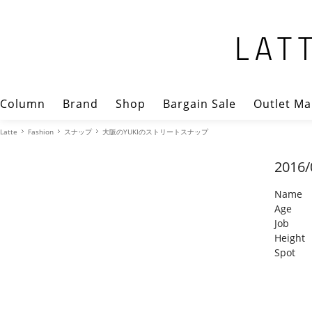
Column
Brand
Shop
Bargain Sale
Outlet Ma
Latte
Fashion
スナップ
大阪のYUKIのストリートスナップ
2016/
Name
Age
Job
Height
Spot