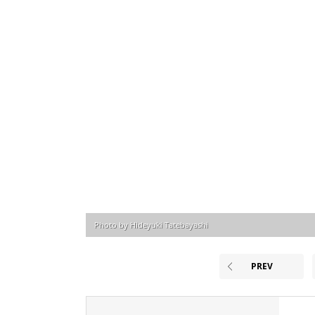
Photo by Hideyuki Tatebayashi
PREV