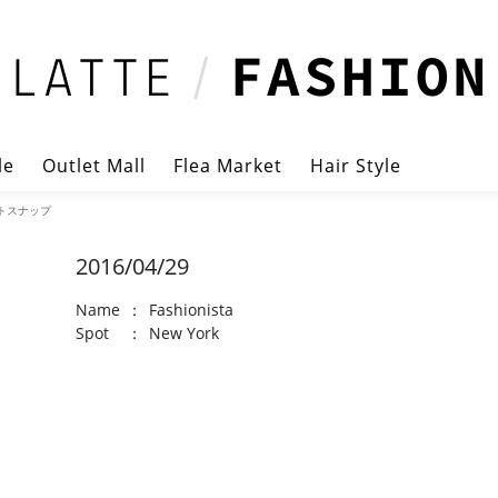
le
Outlet Mall
Flea Market
Hair Style
ートスナップ
2016/04/29
Name
：
Fashionista
Spot
：
New York