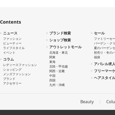
Contents
ニュース
ブランド検索
セール
ファッション
ファミリーセ
ショップ検索
ビューティー
バーゲン・ク
アウトレットモール
ライフスタイル
夏のバーゲン
イベント
北海道・東北
初売り・冬の
関東
福袋
コラム
東海
アパレル求
レディースファッション
北陸・甲信越
ショッピング
フリーマー
関西・近畿
メンズファッション
中国
ヘアスタイ
ブランド
四国
アクセサリー
九州・沖縄
Beauty
Col