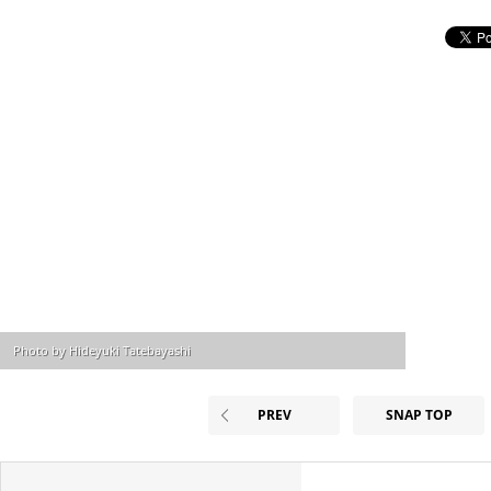
Photo by Hideyuki Tatebayashi
PREV
SNAP TOP