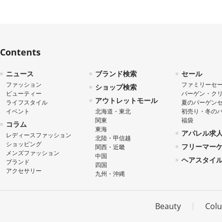
Contents
ニュース
ブランド検索
セール
ファッション
ファミリーセ
ショップ検索
ビューティー
バーゲン・ク
アウトレットモール
ライフスタイル
夏のバーゲン
イベント
北海道・東北
初売り・冬の
関東
福袋
コラム
東海
アパレル求
レディースファッション
北陸・甲信越
ショッピング
フリーマー
関西・近畿
メンズファッション
中国
ヘアスタイ
ブランド
四国
アクセサリー
九州・沖縄
Beauty
Col