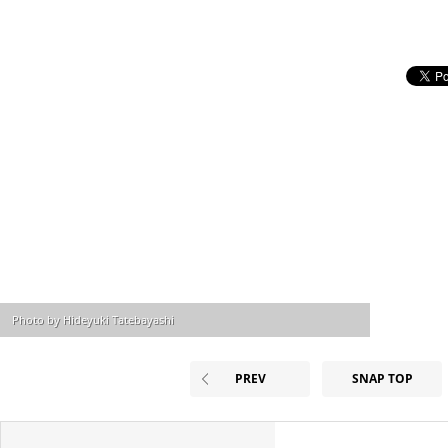
Photo by Hideyuki Tatebayashi
PREV
SNAP TOP