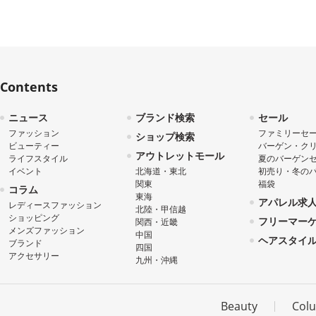
Contents
ニュース
ブランド検索
セール
ファッション
ファミリーセ
ショップ検索
ビューティー
バーゲン・ク
アウトレットモール
ライフスタイル
夏のバーゲン
イベント
北海道・東北
初売り・冬の
関東
福袋
コラム
東海
アパレル求
レディースファッション
北陸・甲信越
ショッピング
フリーマー
関西・近畿
メンズファッション
中国
ヘアスタイ
ブランド
四国
アクセサリー
九州・沖縄
Beauty
Col