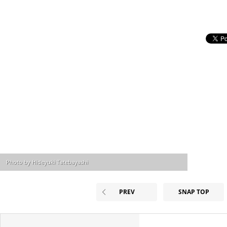
Photo by Hideyuki Tatebayashi
PREV
SNAP TOP