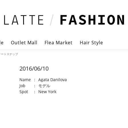
le
Outlet Mall
Flea Market
Hair Style
ストリートスナップ
2016/06/10
Name
：
Agata Danilova
Job
：
モデル
Spot
：
New York