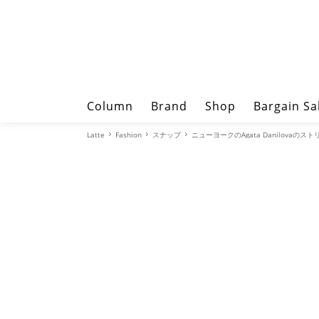
Column
Brand
Shop
Bargain Sa
Latte
Fashion
スナップ
ニューヨークのAgata Danilovaの