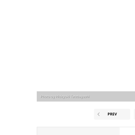
Photo by Hideyuki Tatebayashi
PREV