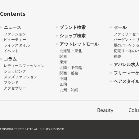
Contents
ニュース
ブランド検索
セール
ファッション
ファミリーセ
ショップ検索
ビューティー
バーゲン・ク
アウトレットモール
ライフスタイル
夏のバーゲン
イベント
北海道・東北
初売り・冬の
関東
福袋
コラム
東海
アパレル求
レディースファッション
北陸・甲信越
ショッピング
フリーマー
関西・近畿
メンズファッション
中国
ヘアスタイ
ブランド
四国
アクセサリー
九州・沖縄
Beauty
Col
COPYRIGHTS 2026 LATTE. ALL RIGHTS RESERVED.