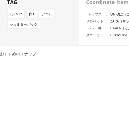
TAG
Coordinate Item
Tシャツ
白T
デニム
トップス
：
UNIQLO
サロペット
：
ZARA（ザ
ショルダーバッグ
ベレー棒
：
CA4LA（
スニーカー
：
CONVER
おすすめのスナップ