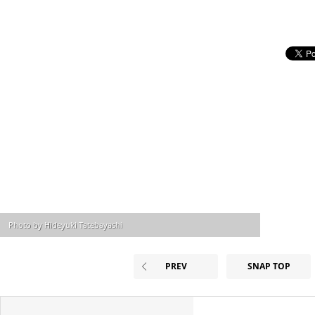
Photo by Hideyuki Tatebayashi
PREV
SNAP TOP