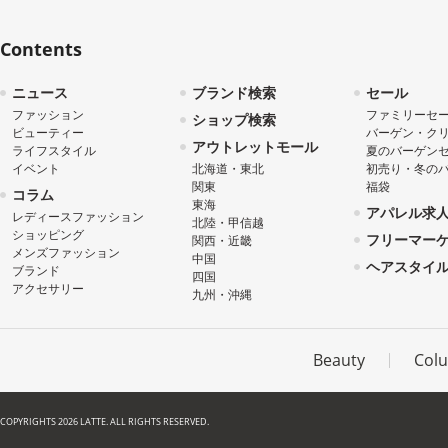
Contents
ニュース
ブランド検索
セール
ファッション
ファミリーセ
ショップ検索
ビューティー
バーゲン・ク
アウトレットモール
ライフスタイル
夏のバーゲン
イベント
北海道・東北
初売り・冬の
関東
福袋
コラム
東海
アパレル求
レディースファッション
北陸・甲信越
ショッピング
フリーマー
関西・近畿
メンズファッション
中国
ヘアスタイ
ブランド
四国
アクセサリー
九州・沖縄
Beauty
Col
COPYRIGHTS 2026 LATTE. ALL RIGHTS RESERVED.