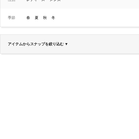
季節
春
夏
秋
冬
アイテムからスナップを絞り込む
▼