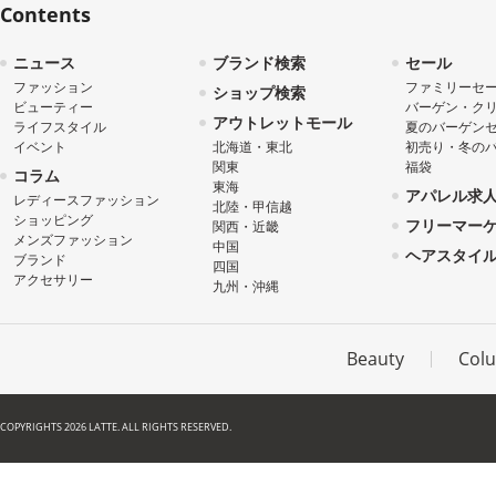
Contents
ニュース
ブランド検索
セール
ファッション
ファミリーセ
ショップ検索
ビューティー
バーゲン・ク
アウトレットモール
ライフスタイル
夏のバーゲン
イベント
北海道・東北
初売り・冬の
関東
福袋
コラム
東海
アパレル求
レディースファッション
北陸・甲信越
ショッピング
フリーマー
関西・近畿
メンズファッション
中国
ヘアスタイ
ブランド
四国
アクセサリー
九州・沖縄
Beauty
Col
COPYRIGHTS 2026 LATTE. ALL RIGHTS RESERVED.