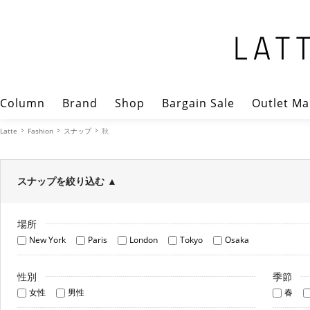
Column
Brand
Shop
Bargain Sale
Outlet Ma
Latte
Fashion
スナップ
秋
スナップを絞り込む
▲
場所
New York
Paris
London
Tokyo
Osaka
性別
季節
女性
男性
春