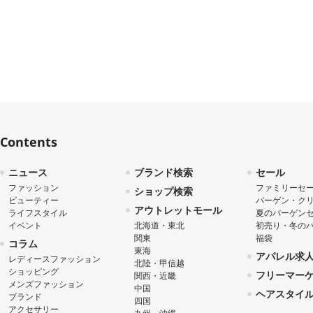
Contents
ニュース
ブランド検索
セール
ファッション
ファミリーセ
ショップ検索
ビューティー
バーゲン・ク
アウトレットモール
ライフスタイル
夏のバーゲン
イベント
北海道・東北
初売り・冬の
関東
福袋
コラム
東海
アパレル求
レディースファッション
北陸・甲信越
ショッピング
フリーマー
関西・近畿
メンズファッション
中国
ヘアスタイ
ブランド
四国
アクセサリー