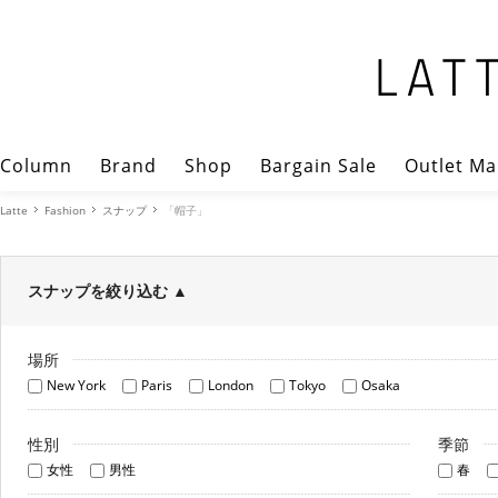
Column
Brand
Shop
Bargain Sale
Outlet Ma
Latte
Fashion
スナップ
「帽子」
スナップを絞り込む
▲
場所
New York
Paris
London
Tokyo
Osaka
性別
季節
女性
男性
春