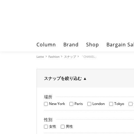
Column
Brand
Shop
Bargain Sa
Latte
Fashion
スナップ
「CHANEL」
スナップを絞り込む
▲
場所
New York
Paris
London
Tokyo
性別
女性
男性