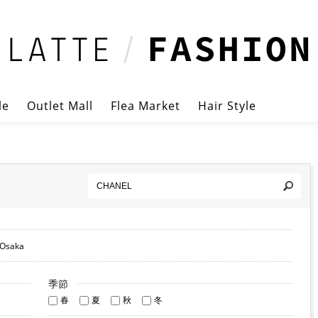
le
Outlet Mall
Flea Market
Hair Style
Osaka
季節
春
夏
秋
冬