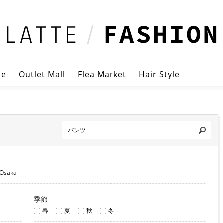
le
Outlet Mall
Flea Market
Hair Style
Osaka
季節
春
夏
秋
冬