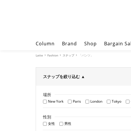
Column
Brand
Shop
Bargain Sa
Latte
Fashion
スナップ
「パンツ」
スナップを絞り込む
▲
場所
New York
Paris
London
Tokyo
性別
女性
男性