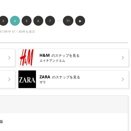
3
4
5
6
7
･･･
71
▶︎
413件中 61～80件を表示
H&M
のスナップを見る
エイチアンドエム
ZARA
のスナップを見る
ザラ
阪