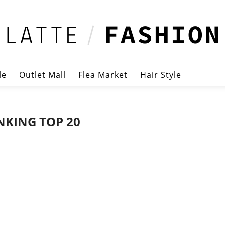
le
Outlet Mall
Flea Market
Hair Style
NKING TOP 20