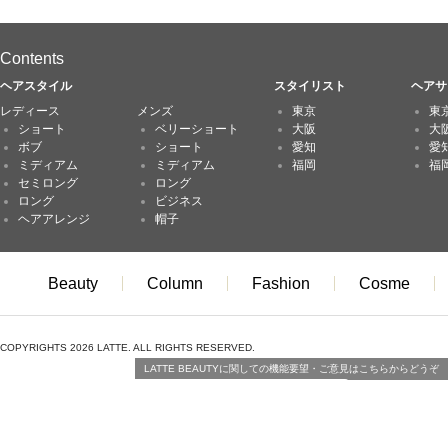
Contents
ヘアスタイル
スタイリスト
ヘアサ
レディース
メンズ
東京
東
ショート
ベリーショート
大阪
大
ボブ
ショート
愛知
愛
ミディアム
ミディアム
福岡
福
セミロング
ロング
ロング
ビジネス
ヘアアレンジ
帽子
Beauty
Column
Fashion
Cosme
COPYRIGHTS 2026 LATTE. ALL RIGHTS RESERVED.
LATTE BEAUTYに関しての機能要望・ご意見はこちらからどうぞ