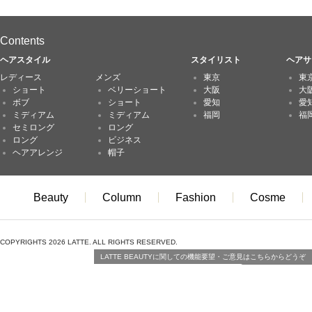
Contents
ヘアスタイル
スタイリスト
ヘアサ
レディース
メンズ
東京
東
ショート
ベリーショート
大阪
大
ボブ
ショート
愛知
愛
ミディアム
ミディアム
福岡
福
セミロング
ロング
ロング
ビジネス
ヘアアレンジ
帽子
Beauty
Column
Fashion
Cosme
COPYRIGHTS 2026 LATTE. ALL RIGHTS RESERVED.
LATTE BEAUTYに関しての機能要望・ご意見はこちらからどうぞ