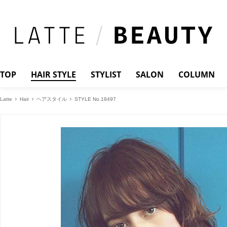
TOP
HAIR STYLE
STYLIST
SALON
COLUMN
Latte
Hair
ヘアスタイル
STYLE No.18497