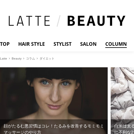
TOP
HAIR STYLE
STYLIST
SALON
COLUMN
Latte
Beauty
コラム
ダイエット
顔がたるむ悪習慣はコレ！たるみを改善するモミモミ
白米は太
マッサージのやり方
に不利な