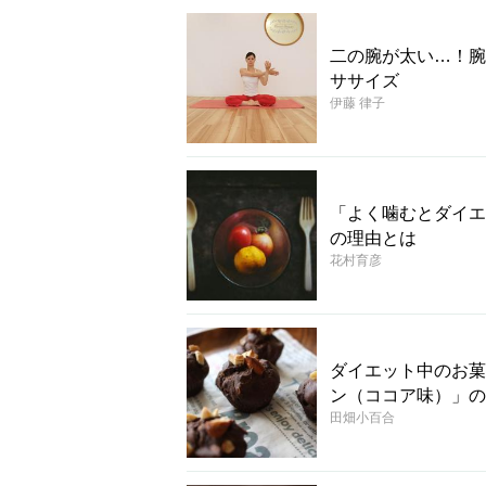
二の腕が太い…！腕
ササイズ
伊藤 律子
「よく噛むとダイエ
の理由とは
花村育彦
ダイエット中のお菓
ン（ココア味）」の
田畑小百合