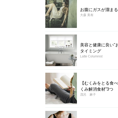
お腹にガスが溜まる
大森 美有
美容と健康に良い"
タイミング
Latte Columnist
【むくみをとる食べ
くみ解消食材”3つ
茂呂 麻子