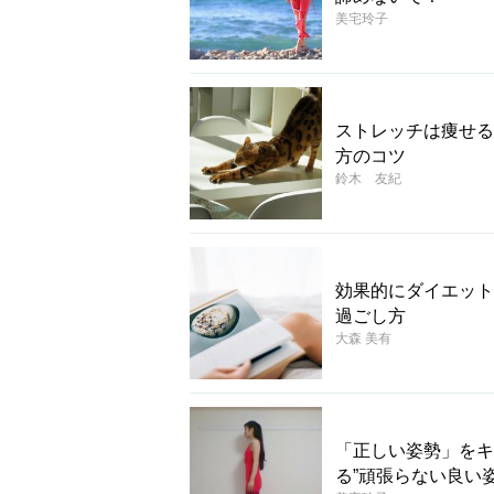
美宅玲子
ストレッチは痩せる
方のコツ
鈴木 友紀
効果的にダイエット
過ごし方
大森 美有
「正しい姿勢」をキ
る”頑張らない良い姿