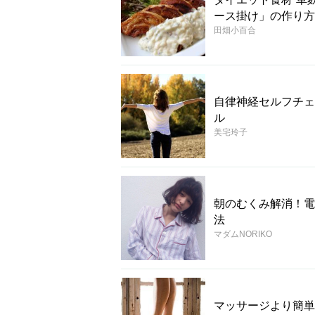
ース掛け」の作り方
田畑小百合
自律神経セルフチェ
ル
美宅玲子
朝のむくみ解消！電
法
マダムNORIKO
マッサージより簡単