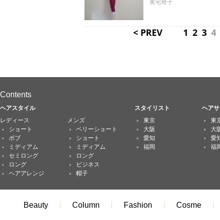
美宅玲子
< PREV
1
2
3
4
Contents
ヘアスタイル
スタイリスト
ヘアサ
レディース
メンズ
東京
東
ショート
ベリーショート
大阪
大
ボブ
ショート
愛知
愛
ミディアム
ミディアム
福岡
福
セミロング
ロング
ロング
ビジネス
ヘアアレンジ
帽子
Beauty
Column
Fashion
Cosme