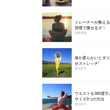
トレーナーが教える
習慣で痩せるぞ！
花村育彦
体が柔らかいとダイ
せストレッチ"
美宅玲子
ウエストを360度
サイズ3つの方法
美宅玲子