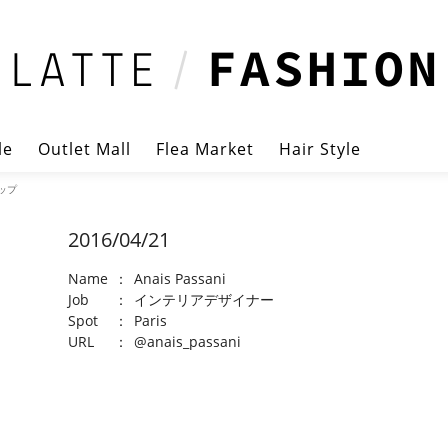
le
Outlet Mall
Flea Market
Hair Style
ナップ
2016/04/21
Name
：
Anais Passani
Job
：
インテリアデザイナー
Spot
：
Paris
URL
：
@anais_passani