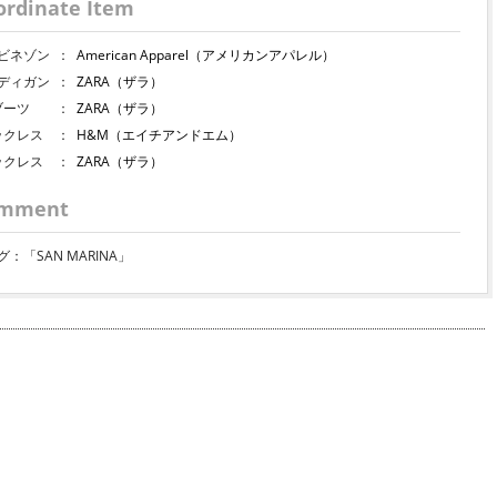
ordinate Item
ビネゾン
：
American Apparel（アメリカンアパレル）
ディガン
：
ZARA（ザラ）
ブーツ
：
ZARA（ザラ）
ックレス
：
H&M（エイチアンドエム）
ックレス
：
ZARA（ザラ）
mment
グ：「SAN MARINA」