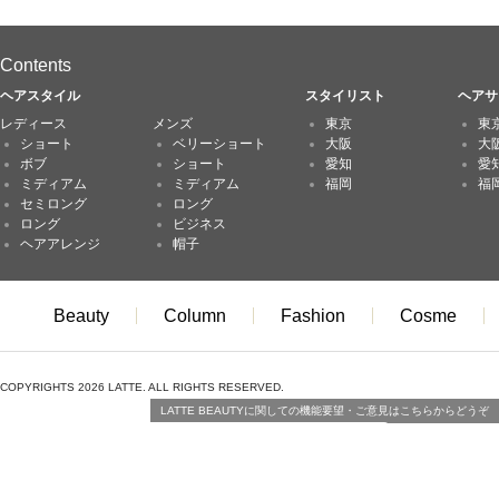
Contents
ヘアスタイル
スタイリスト
ヘアサ
レディース
メンズ
東京
東
ショート
ベリーショート
大阪
大
ボブ
ショート
愛知
愛
ミディアム
ミディアム
福岡
福
セミロング
ロング
ロング
ビジネス
ヘアアレンジ
帽子
Beauty
Column
Fashion
Cosme
COPYRIGHTS 2026 LATTE. ALL RIGHTS RESERVED.
LATTE BEAUTYに関しての機能要望・ご意見はこちらからどうぞ