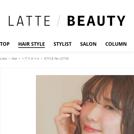
TOP
HAIR STYLE
STYLIST
SALON
COLUMN
Latte
Hair
ヘアスタイル
STYLE No.12718