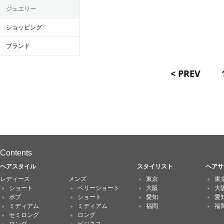
ジュエリー
ショッピング
ブランド
< PREV
Contents
ヘアスタイル
スタイリスト
ヘアサ
レディース
メンズ
東京
東
ショート
ベリーショート
大阪
大
ボブ
ショート
愛知
愛
ミディアム
ミディアム
福岡
福
セミロング
ロング