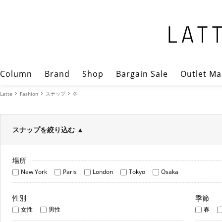
Column
Brand
Shop
Bargain Sale
Outlet Ma
Latte
Fashion
スナップ
冬
スナップを絞り込む
▲
場所
New York
Paris
London
Tokyo
Osaka
性別
季節
女性
男性
春