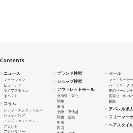
Contents
ニュース
ブランド検索
セール
ファッション
ファミリーセ
ショップ検索
ビューティー
バーゲン・ク
アウトレットモール
ライフスタイル
夏のバーゲン
イベント
北海道・東北
初売り・冬の
関東
福袋
コラム
東海
アパレル求
レディースファッション
北陸・甲信越
ショッピング
フリーマー
関西・近畿
メンズファッション
中国
ヘアスタイ
ブランド
四国
アクセサリー