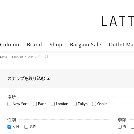
Column
Brand
Shop
Bargain Sale
Outlet Ma
Latte
Fashion
スナップ
女性
スナップを絞り込む
▲
場所
New York
Paris
London
Tokyo
Osaka
性別
季節
女性
男性
春