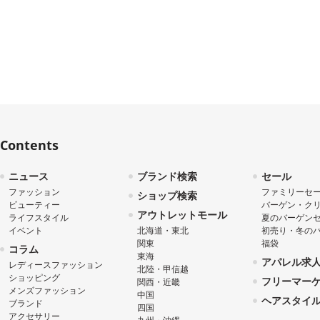
Contents
ニュース
ブランド検索
セール
ファッション
ファミリーセ
ショップ検索
ビューティー
バーゲン・ク
アウトレットモール
ライフスタイル
夏のバーゲン
イベント
北海道・東北
初売り・冬の
関東
福袋
コラム
東海
アパレル求
レディースファッション
北陸・甲信越
ショッピング
フリーマー
関西・近畿
メンズファッション
中国
ヘアスタイ
ブランド
四国
アクセサリー