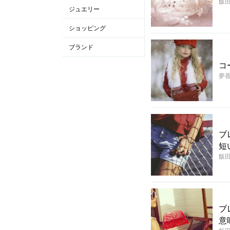
飯
ジュエリー
ショッピング
ブランド
コ
夢
ブ
短
飯
ブ
意