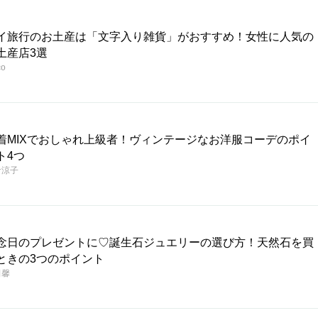
イ旅行のお土産は「文字入り雑貨」がおすすめ！女性に人気の
土産店3選
co
着MIXでおしゃれ上級者！ヴィンテージなお洋服コーデのポイ
ト4つ
倉涼子
念日のプレゼントに♡誕生石ジュエリーの選び方！天然石を買
ときの3つのポイント
田馨