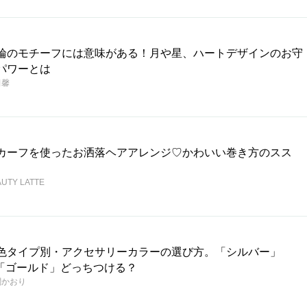
輪のモチーフには意味がある！月や星、ハートデザインのお守
パワーとは
田馨
カーフを使ったお洒落ヘアアレンジ♡かわいい巻き方のスス
。
UTY LATTE
色タイプ別・アクセサリーカラーの選び方。「シルバー」
r「ゴールド」どっちつける？
関かおり