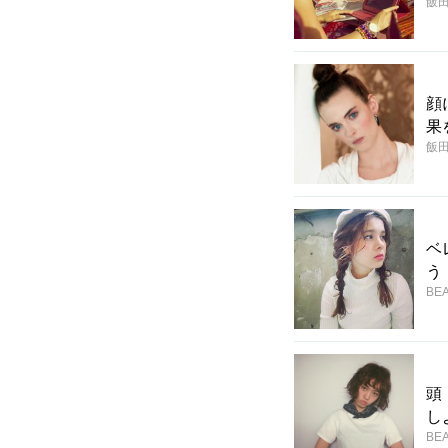
飯
顔
果
飯
ベ
う
BEA
頭
し
BEA