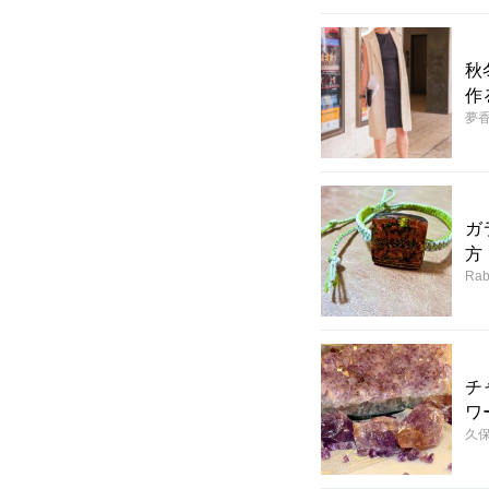
秋
作
夢
ガ
方
Rab
チ
ワ
久