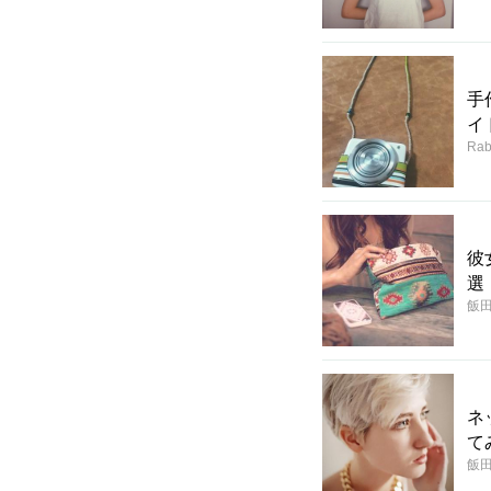
手
イ
Rab
彼
選
飯
ネ
て
飯