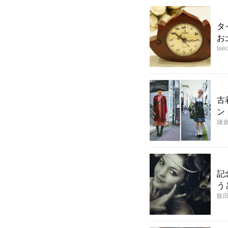
タ
お
tae
古
ン
鎌
記
う
飯