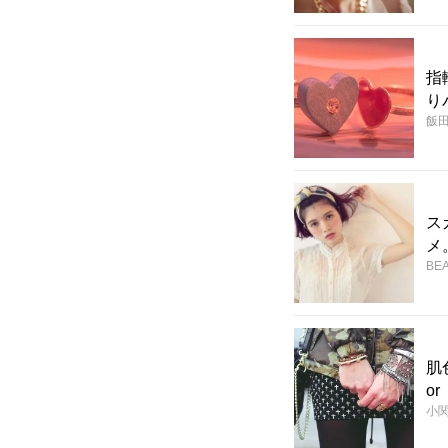
指
り
飯
ス
メ
BEA
肌
o
小