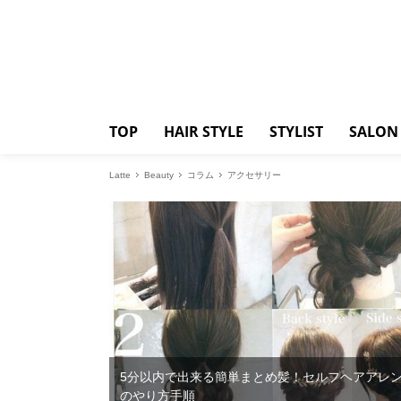
TOP
HAIR STYLE
STYLIST
SALON
Latte
Beauty
コラム
アクセサリー
5分以内で出来る簡単まとめ髪！セルフヘアアレ
のやり方手順