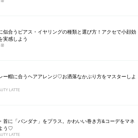
田馨
に似合うピアス・イヤリングの種類と選び方！アクセで小顔効
を実感しよう
田馨
レー帽に合うヘアアレンジ♡お洒落なかぶり方をマスターしよ
UTY LATTE
・首に「バンダナ」をプラス。かわいい巻き方&コーデをマネ
よう♡
UTY LATTE