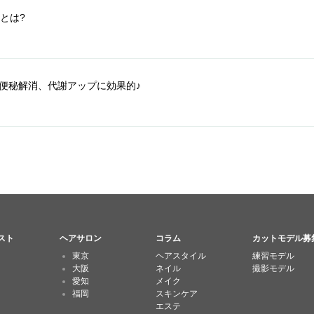
とは?
便秘解消、代謝アップに効果的♪
スト
ヘアサロン
コラム
カットモデル募
東京
ヘアスタイル
練習モデル
大阪
ネイル
撮影モデル
愛知
メイク
福岡
スキンケア
エステ