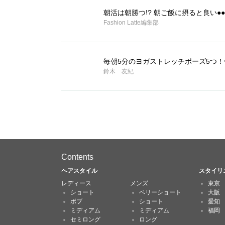
朝活は朝勝つ!? 朝ご飯に摂ると良い●●
Fashion Latte編集部
毎朝5分のヨガストレッチポーズ5つ！
鈴木 友紀
Contents
ヘアスタイル
スタイリ
レディース
メンズ
東京
ショート
ベリーショート
大阪
ボブ
ショート
愛知
ミディアム
ミディアム
福岡
セミロング
ロング