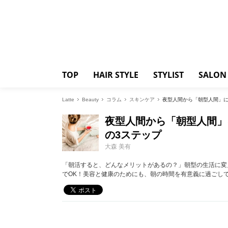
TOP
HAIR STYLE
STYLIST
SALON
Latte
Beauty
コラム
スキンケア
夜型人間から「朝型人間」に
夜型人間から「朝型人間」
の3ステップ
大森 美有
「朝活すると、どんなメリットがあるの？」朝型の生活に変
でOK！美容と健康のためにも、朝の時間を有意義に過ごし