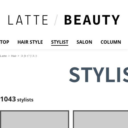
TOP
HAIR STYLE
STYLIST
SALON
COLUMN
Latte
Hair
スタイリスト
STYLI
1043
stylists