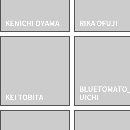
KENICHI OYAMA
RIKA OFUJI
BLUETOMATO
KEI TOBITA
UICHI