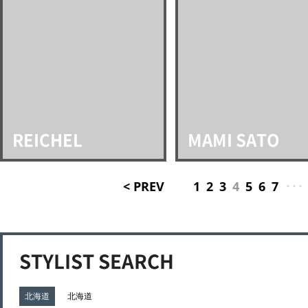
REICHEL
MAMI SATO
< PREV
1
2
3
4
5
6
7
･･･
STYLIST SEARCH
北海道
北海道